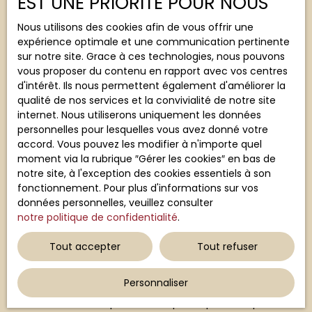
EST UNE PRIORITÉ POUR NOUS
Email
Nous utilisons des cookies afin de vous offrir une
Type d'offre
expérience optimale et une communication pertinente
Location
sur notre site. Grace à ces technologies, nous pouvons
vous proposer du contenu en rapport avec vos centres
Type de bien
Maison
d'intérêt. Ils nous permettent également d'améliorer la
qualité de nos services et la convivialité de notre site
Localisation
internet. Nous utiliserons uniquement les données
personnelles pour lesquelles vous avez donné votre
accord. Vous pouvez les modifier à n'importe quel
Loyer max (€/mois)
moment via la rubrique ″Gérer les cookies″ en bas de
notre site, à l'exception des cookies essentiels à son
Surface min (m²)
fonctionnement. Pour plus d'informations sur vos
données personnelles, veuillez consulter
notre politique de confidentialité
.
Pièces min
Tout accepter
Tout refuser
J'accepte le traitement de mes données
personnelles conformément au RGPD. Si vous ne
Personnaliser
souhaitez pas faire l'objet de prospection
commerciale par voie téléphonique, vous pouvez