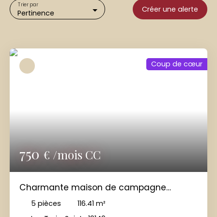
Trier par
Créer une alerte
Pertinence
Coup de cœur
750
€ /mois CC
Charmante maison de campagne
proche Uzerche
5
pièces
116.41
m²