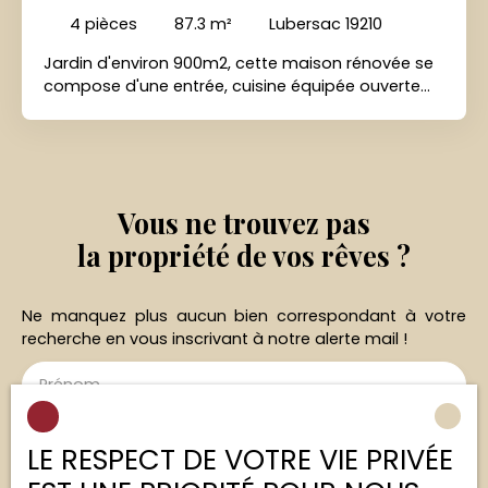
4
pièces
87.3
m²
Lubersac 19210
Jardin d'environ 900m2, cette maison rénovée se
compose d'une entrée, cuisine équipée ouverte
sur séjour (30m2), 3 jolies chambres, salle de bain
( baignoire, vasque), wc. Garages 2 voitures en
sous-sol. Double vitrage, chauffage fuel.
DISPONIBLE A PARTIR DU 05/09/2026
Vous ne trouvez pas
la propriété de vos rêves ?
Ne manquez plus aucun bien correspondant à votre
recherche en vous inscrivant à notre alerte mail !
Prénom
Nom
LE RESPECT DE VOTRE VIE PRIVÉE