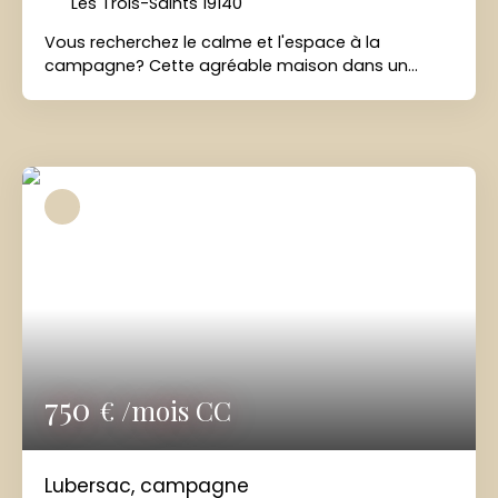
Les Trois-Saints 19140
Vous recherchez le calme et l'espace à la
campagne? Cette agréable maison dans un
environnement paisible vous séduira par son
authenticité et son confort. 3 chambres à l'étage,
et au rez de chaussée, cuisine simple, bureau,
salon wc et salle d'eau. Environnement calme
avec le charme de la vie à la ferme. Venez la
découvrir , vous pourriez bien avoir un coup de
coeur !!!!!! Les informations sur les risques
auxquels ce bien est exposé sont disponibles sur
le site Géorisques : www. georisques. gouv. fr
750
€ /mois CC
Lubersac, campagne