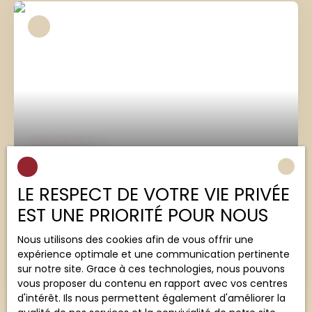
pierres et charpente apparente. Terrasse
ombragée et abri de jardin type chalet. Coeur de
village, avec accès direct à toutes les
commodités.
91 000
€
LE RESPECT DE VOTRE VIE PRIVÉE
Vigeois, maison en pierres avec garage
EST UNE PRIORITÉ POUR NOUS
7
pièces
140
m²
Vigeois 19410
Nous utilisons des cookies afin de vous offrir une
Vous pourrez profiter d'une jolie vue depuis votre
expérience optimale et une communication pertinente
terrasse ! Maison qui se compose de 2 entrées,
sur notre site. Grace à ces technologies, nous pouvons
cuisine, séjour, salon, 1wc, 5 chambres dont une
vous proposer du contenu en rapport avec vos centres
de plain pied avec salle d'eau, 2 autres salles de
d'intérêt. Ils nous permettent également d'améliorer la
bain à l'étage avec 2 wc. Accès greniers facilité