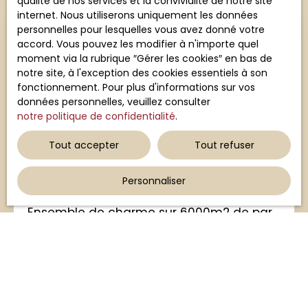
qualité de nos services et la convivialité de notre site
par des escaliers. Garage 1 voiture sous la terrasse
internet. Nous utiliserons uniquement les données
+ 2 grandes caves sous le rdc de la maison. Cette
personnelles pour lesquelles vous avez donné votre
maison qui comporte deux entrées distinctes,
accord. Vous pouvez les modifier à n'importe quel
peut facilement être divisée en deux logements.
moment via la rubrique ″Gérer les cookies″ en bas de
notre site, à l'exception des cookies essentiels à son
fonctionnement. Pour plus d'informations sur vos
données personnelles, veuillez consulter
notre politique de confidentialité
.
Tout accepter
Tout refuser
252 000
€
Personnaliser
Ensemble de charme sur 6000m2 de parc
clos
5
pièces
179
m²
Lubersac 19210
Campagne, au calme 10 min de tous les
commerces, et services, ensemble en pierres
comprenant une maison rénovée, chauffée avec
une pompe à chaleur air /eau, une pièce de vie de