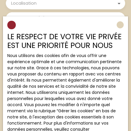
Localisation
Budget max (€)
Surface min (m²)
LE RESPECT DE VOTRE VIE PRIVÉE
EST UNE PRIORITÉ POUR NOUS
J'accepte le traitement de mes données
personnelles conformément au RGPD. Si vous ne
Nous utilisons des cookies afin de vous offrir une
souhaitez pas faire l'objet de prospection
expérience optimale et une communication pertinente
commerciale par voie téléphonique, vous pouvez
sur notre site. Grace à ces technologies, nous pouvons
vous inscrire gratuitement sur la liste d'opposition
vous proposer du contenu en rapport avec vos centres
au démarchage téléphonique, prévu par l'article
d'intérêt. Ils nous permettent également d'améliorer la
L223-1 du code de la consommation, sur le site
qualité de nos services et la convivialité de notre site
Internet www.bloctel.gouv.fr ou par courrier
internet. Nous utiliserons uniquement les données
adressé à :
personnelles pour lesquelles vous avez donné votre
accord. Vous pouvez les modifier à n'importe quel
Société Worldline, Service Bloctel, CS 61311, 41013
moment via la rubrique ″Gérer les cookies″ en bas de
BLOIS CEDEX.
notre site, à l'exception des cookies essentiels à son
fonctionnement. Pour plus d'informations sur vos
Pour en savoir plus sur le traitement de vos
données personnelles, veuillez consulter