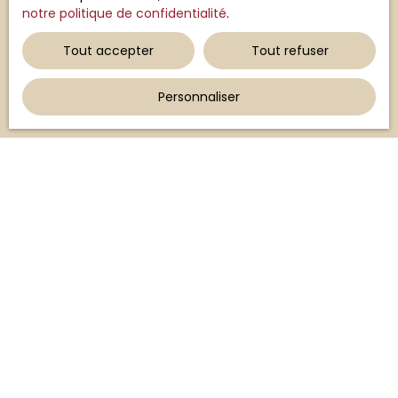
données personnelles, veuillez consulter notre
notre politique de confidentialité
.
politique de confidentialité
.
Tout accepter
Tout refuser
Recevoir des annonces
Personnaliser
JE RECHERCHE UN BIEN
Vente maison Lubersac (19210)
Vente terrain Lubersac (19210)
Vente maison Meuzac (87380)
Vente maison Benayes (19510)