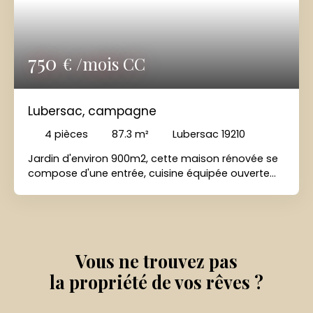
750
€ /mois CC
Lubersac, campagne
4
pièces
87.3
m²
Lubersac 19210
Jardin d'environ 900m2, cette maison rénovée se
compose d'une entrée, cuisine équipée ouverte
sur séjour (30m2), 3 jolies chambres, salle de bain
( baignoire, vasque), wc. Garages 2 voitures en
sous-sol. Double vitrage, chauffage fuel.
DISPONIBLE A PARTIR DU 05/09/2026
Vous ne trouvez pas
la propriété de vos rêves ?