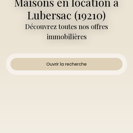
Maisons en location à
Lubersac (19210)
Découvrez toutes nos offres
immobilières
Ouvrir la recherche
Type d'offre
Location
Type de bien
Maison
Localisation
Lubersac (19210)
Loyer max (€/mois)