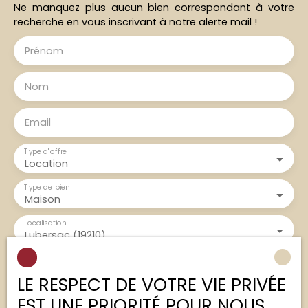
Ne manquez plus aucun bien correspondant à votre
recherche en vous inscrivant à notre alerte mail !
Prénom
Nom
Email
Type d'offre
Location
Type de bien
Maison
Localisation
Lubersac (19210)
Loyer max (€/mois)
LE RESPECT DE VOTRE VIE PRIVÉE
EST UNE PRIORITÉ POUR NOUS
Surface min (m²)