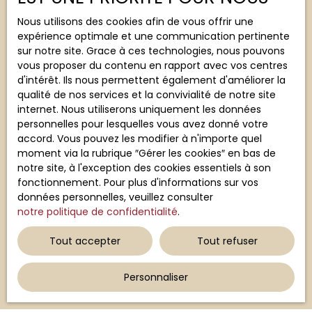
Nous utilisons des cookies afin de vous offrir une
Pièces min
expérience optimale et une communication pertinente
sur notre site. Grace à ces technologies, nous pouvons
J'accepte le traitement de mes données
vous proposer du contenu en rapport avec vos centres
personnelles conformément au RGPD. Si vous ne
d'intérêt. Ils nous permettent également d'améliorer la
souhaitez pas faire l'objet de prospection
qualité de nos services et la convivialité de notre site
commerciale par voie téléphonique, vous pouvez
internet. Nous utiliserons uniquement les données
vous inscrire gratuitement sur la liste d'opposition
personnelles pour lesquelles vous avez donné votre
au démarchage téléphonique, prévu par l'article
accord. Vous pouvez les modifier à n'importe quel
L223-1 du code de la consommation, sur le site
moment via la rubrique ″Gérer les cookies″ en bas de
Internet www.bloctel.gouv.fr ou par courrier
notre site, à l'exception des cookies essentiels à son
adressé à :
fonctionnement. Pour plus d'informations sur vos
données personnelles, veuillez consulter
Société Worldline, Service Bloctel, CS 61311, 41013
notre politique de confidentialité
.
BLOIS CEDEX.
Tout accepter
Tout refuser
Pour en savoir plus sur le traitement de vos
données personnelles, veuillez consulter notre
Personnaliser
politique de confidentialité
.