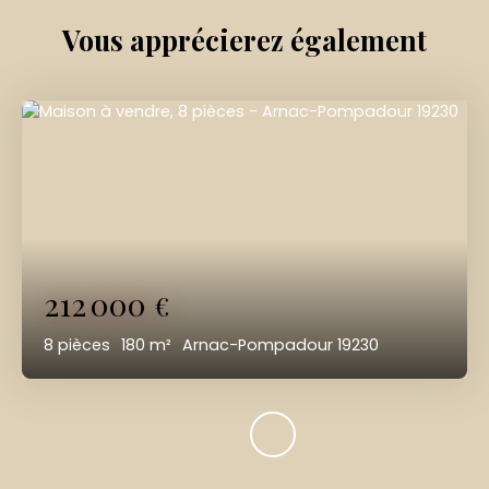
Vous apprécierez
également
212 000
€
8
pièces
180
m²
Arnac-Pompadour 19230