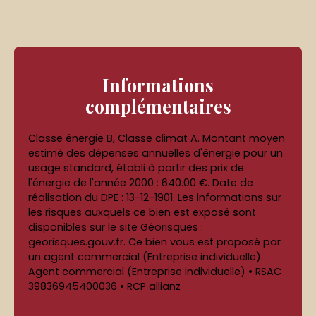
Informations
complémentaires
Classe énergie B, Classe climat A. Montant moyen
estimé des dépenses annuelles d'énergie pour un
usage standard, établi à partir des prix de
l'énergie de l'année 2000 : 640.00 €. Date de
réalisation du DPE : 13-12-1901. Les informations sur
les risques auxquels ce bien est exposé sont
disponibles sur le site Géorisques :
georisques.gouv.fr. Ce bien vous est proposé par
un agent commercial (Entreprise individuelle).
Agent commercial (Entreprise individuelle) • RSAC
39836945400036 • RCP allianz