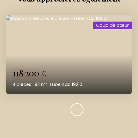
Coup de cœur
118 200
€
4
pièces
92
m²
Lubersac 19210