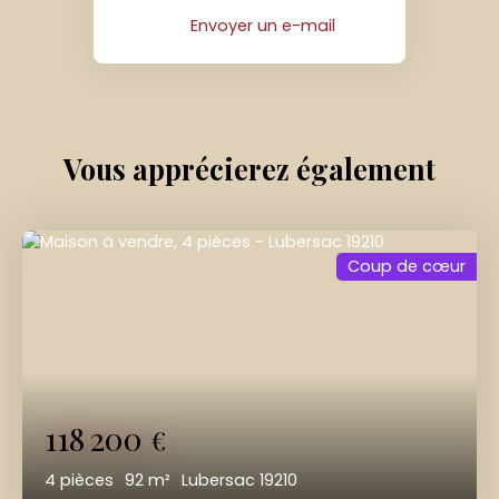
Envoyer un e-mail
Vous apprécierez
également
Coup de cœur
118 200
€
4
pièces
92
m²
Lubersac 19210