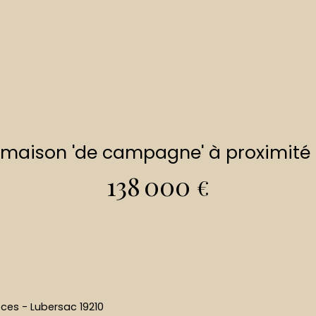
a maison 'de campagne' à proximit
138 000
€
èces - Lubersac 19210