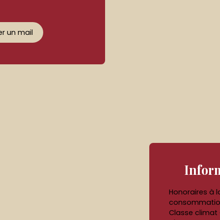
r un mail
Infor
Honoraires à 
consommation 
Classe climat