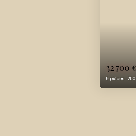
128 70
8
pièces
2