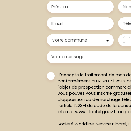
Prénom
No
Email
Tél
Vous 
Votre commune
-
Votre message
J'accepte le traitement de mes d
conformément au RGPD. Si vous ne
l'objet de prospection commercial
vous pouvez vous inscrire gratuitem
d'opposition au démarchage télép
l'article L223-1 du code de la cons
Internet www.bloctel.gouv.fr ou par
Société Worldline, Service Bloctel, C