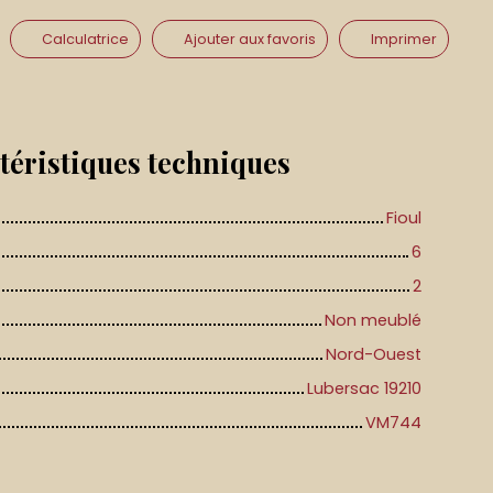
Calculatrice
Ajouter aux favoris
Imprimer
téristiques
techniques
Fioul
6
2
Non meublé
Nord-Ouest
Lubersac 19210
VM744