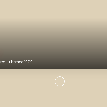
0
€
10
m²
Lubersac 19210