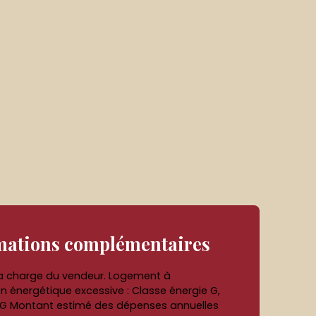
mations
complémentaires
la charge du vendeur. Logement à
énergétique excessive : Classe énergie G,
 G Montant estimé des dépenses annuelles