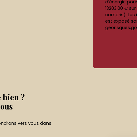
d'énergie pou
13203.00 € su
compris). Les 
est exposé son
georisques.gou
e bien ?
nous
viendrons vers vous dans