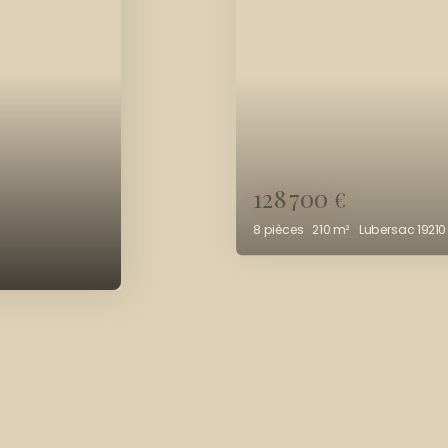
252 000
€
5
pièces
179
m²
Lubersac 192