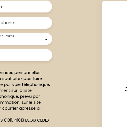
m
éphone
souhaitez
onnées personnelles
 souhaitez pas faire
e par voie téléphonique,
C
ent sur la liste
honique, prévu par
ommation, sur le site
 courrier adressé à :
S 61311, 41013 BLOIS CEDEX.