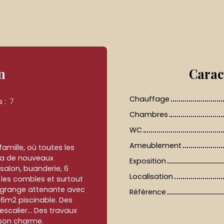
n
Carac
Chauffage
s
:
7
Chambres
WC
Ameublement
mille, où toutes les
era de nouveaux
Exposition
 salon, buanderie, 6
Localisation
 les combles et surtout
 grange attenante avec
Référence
66m2 piscinable. Des
calier... Des travaux
 son charme.