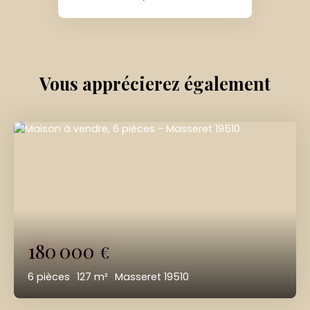
Vous apprécierez
également
180 000
€
6
pièces
127
m²
Masseret 19510