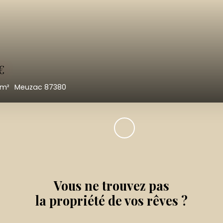
133 950
€
6
pièces
103
m²
Meuzac 87380
Vous ne trouvez pas
la propriété de vos rêves ?