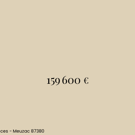
159 600
€
ièces - Meuzac 87380