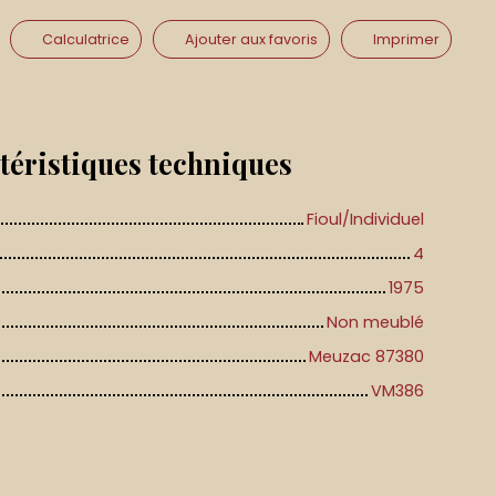
Calculatrice
Ajouter aux favoris
Imprimer
téristiques
techniques
Fioul/Individuel
4
1975
Non meublé
Meuzac 87380
VM386