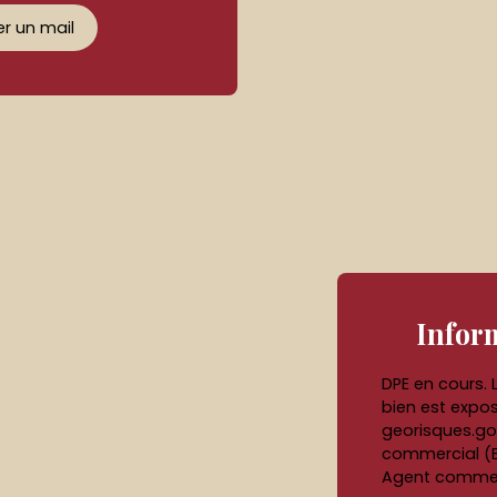
r un mail
Infor
DPE en cours. 
bien est expos
georisques.go
commercial (En
Agent commerci