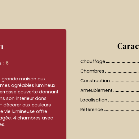
n
Carac
Chauffage
s
:
6
Chambres
te grande maison aux
Construction
olumes agréables lumineux
Ameublement
 terrasse couverte donnant
ns son intérieur dans
Localisation
 - décorer aux couleurs
Référence
de vie lumineuse offre
nagée. 4 chambres avec
es.