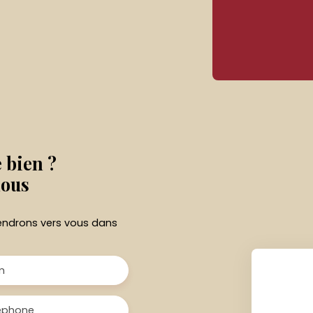
e bien ?
nous
viendrons vers vous dans
m
éphone