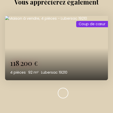
Vous apprécierez
également
Coup de cœur
118 200
€
4
pièces
92
m²
Lubersac 19210