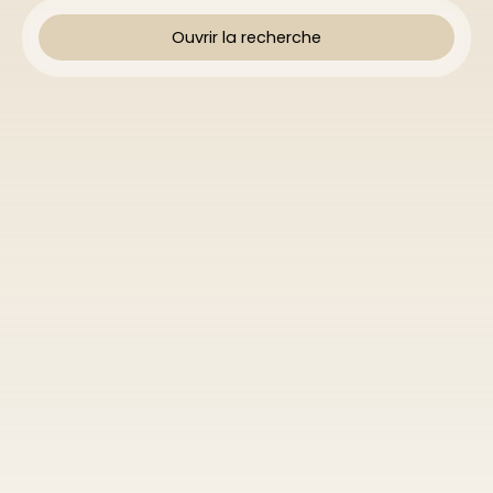
Ouvrir la recherche
Type d'offre
Location
Type de bien
Appartement
Localisation
Lubersac (19210)
Loyer max (€/mois)
Surface min (m²)
Rechercher