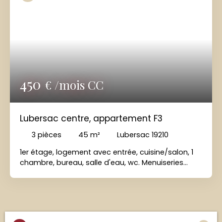
450
€ /mois CC
Lubersac centre, appartement F3
3
pièces
45
m²
Lubersac 19210
1er étage, logement avec entrée, cuisine/salon, 1
chambre, bureau, salle d'eau, wc. Menuiseries
double vitrage avec volets roulants. Chauffage
central gaz. Parking public.