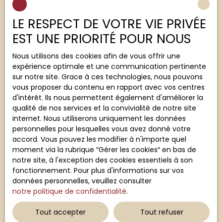
Vous ne trouvez pas
la propriété de vos rêves ?
LE RESPECT DE VOTRE VIE PRIVÉE
EST UNE PRIORITÉ POUR NOUS
Ne manquez plus aucun bien correspondant à votre
recherche en vous inscrivant à notre alerte mail !
Nous utilisons des cookies afin de vous offrir une
expérience optimale et une communication pertinente
Prénom
sur notre site. Grace à ces technologies, nous pouvons
vous proposer du contenu en rapport avec vos centres
d'intérêt. Ils nous permettent également d'améliorer la
Nom
qualité de nos services et la convivialité de notre site
internet. Nous utiliserons uniquement les données
Email
personnelles pour lesquelles vous avez donné votre
accord. Vous pouvez les modifier à n'importe quel
moment via la rubrique ″Gérer les cookies″ en bas de
Type d'offre
Location
notre site, à l'exception des cookies essentiels à son
fonctionnement. Pour plus d'informations sur vos
Type de bien
données personnelles, veuillez consulter
Appartement
notre politique de confidentialité
.
Localisation
Lubersac (19210)
Tout accepter
Tout refuser