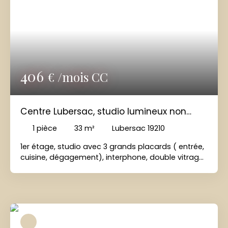
406
€ /mois CC
Centre Lubersac, studio lumineux non
meublé
1
pièce
33
m²
Lubersac 19210
1er étage, studio avec 3 grands placards ( entrée,
cuisine, dégagement), interphone, double vitrage,
chauffage électrique. Logement qui se compose
d'une entrée, d'une pièce principale avec cuisine
équipée (2 plaques électrique, frigo, hotte), salle
d'eau, wc indépendant. LIBRE derniers jours d'Aout.